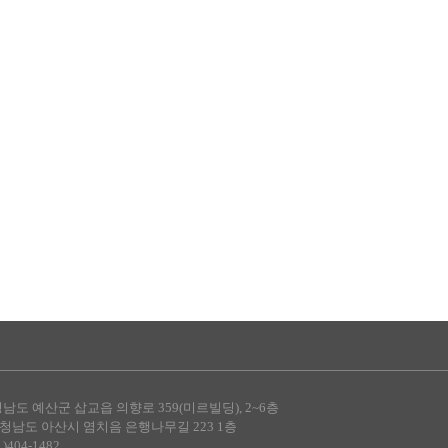
도 예산군 삽교읍 의향로 359(미르빌딩), 2~6층
청남도 아산시 염치음 은행나무길 223 1층
)404-1482